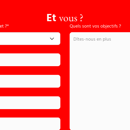
Et
vous ?
et ?*
Quels sont vos objectifs ?