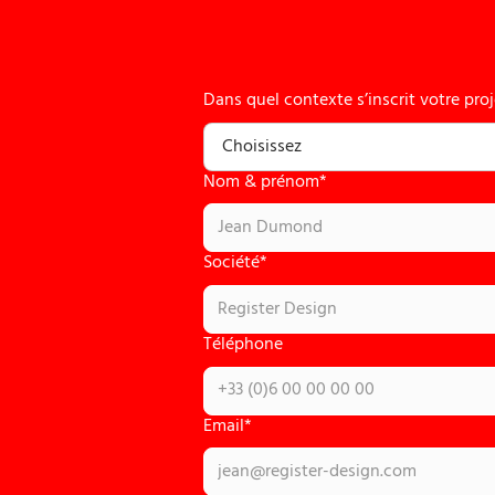
Dans quel contexte s’inscrit votre proj
Choisissez
Nom & prénom*
Rebranding
Société*
Création entreprise
Téléphone
Email*